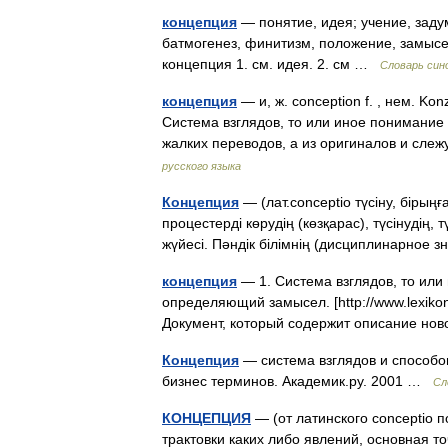
концепция
— понятие, идея; учение, задум
батмогенез, финитизм, положение, замысе
концепция 1. см. идея. 2. см …
Словарь син
концепция
— и, ж. conception f. , нем. Kon
Система взглядов, то или иное понимание
жалких переводов, а из оригиналов и сл
русского языка
Концепция
— (лат.conceptio түсіну, бірыңғ
процестерді көрудің (көзқарас), түсінудің, тү
жүйесі. Пәндік білімнің (дисциплинарно
концепция
— 1. Система взглядов, то или
определяющий замысел. [http://www.lexikon.r
Документ, который содержит описание но
Концепция
— система взглядов и способо
бизнес терминов. Академик.ру. 2001 …
Сл
КОНЦЕПЦИЯ
— (от латинского conceptio 
трактовки каких либо явлений, основная т