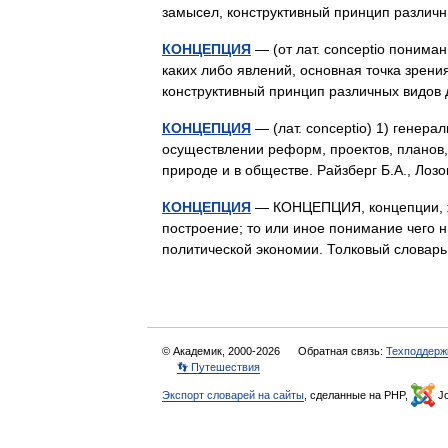
замысел, конструктивный принцип разли
КОНЦЕПЦИЯ
— (от лат. conceptio понима
каких либо явлений, основная точка зрен
конструктивный принцип различных видо
КОНЦЕПЦИЯ
— (лат. conceptio) 1) генер
осуществлении реформ, проектов, планов,
природе и в обществе. Райзберг Б.А., Ло
КОНЦЕПЦИЯ
— КОНЦЕПЦИЯ, концепции, жен
построение; то или иное понимание чего 
политической экономии. Толковый словар
© Академик, 2000-2026
Обратная связь:
Техподдерж
👣 Путешествия
Экспорт словарей на сайты
, сделанные на PHP,
Jo