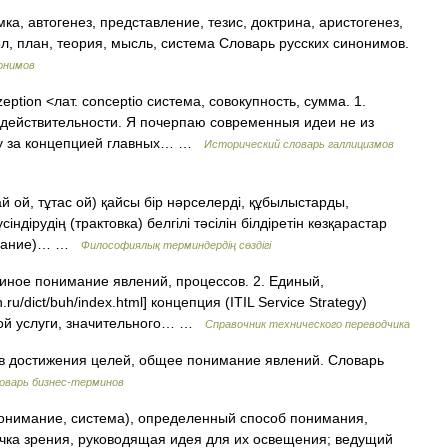
ка, автогенез, представление, тезис, доктрина, аристогенез,
л, план, теория, мысль, система Словарь русских синонимов.
онимов
zeption <лат. conceptio система, совокупность, сумма. 1.
 действительности. Я почерпаю современныя идеи не из
ежу за концепцией главных… …
Исторический словарь галлицизмов
ай ой, тұтас ой) қайсы бір нәрселерді, құбылыстарды,
сіндірудің (трактовка) белгілі тәсілін білдіретін көзқарастар
е знание)… …
Философиялық терминдердің сөздігі
 иное понимание явлений, процессов. 2. Единый,
u/dict/buh/index.html] концепция (ITIL Service Strategy)
вой услуги, значительного… …
Справочник технического переводчика
в достижения целей, общее понимание явлений. Словарь
оварь бизнес-терминов
понимание, система), определенный способ понимания,
очка зрения, руководящая идея для их освещения; ведущий