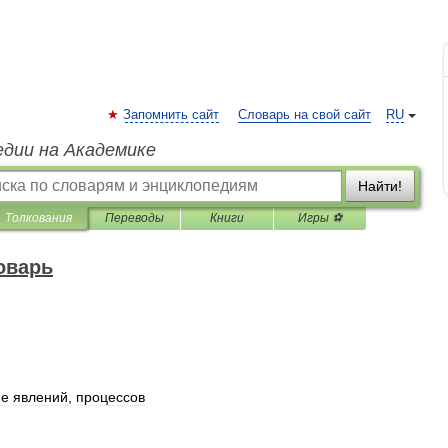
Запомнить сайт
Словарь на свой сайт
RU
едии на Академике
Найти!
Толкования
Переводы
Книги
Игры ⚽
оварь
ие
явлений
,
процессов