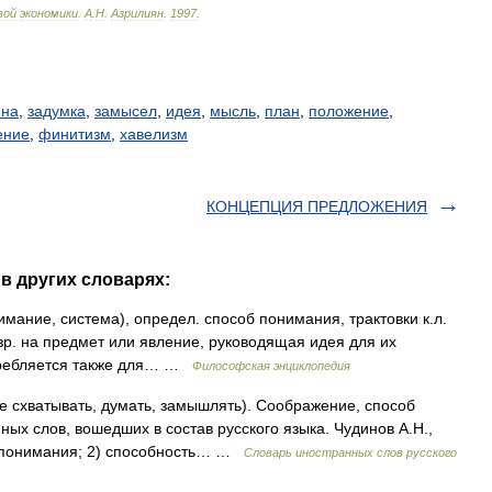
вой
экономики
.
А
.
Н
.
Азрилиян
.
1997
.
ина
,
задумка
,
замысел
,
идея
,
мысль
,
план
,
положение
,
ение
,
финитизм
,
хавелизм
КОНЦЕПЦИЯ ПРЕДЛОЖЕНИЯ
в других словарях:
ние, система), определ. способ понимания, трактовки к.л.
 зр. на предмет или явление, руководящая идея для их
отребляется также для… …
Философская энциклопедия
ere схватывать, думать, замышлять). Соображение, способ
ых слов, вошедших в состав русского языка. Чудинов А.Н.,
 понимания; 2) способность… …
Словарь иностранных слов русского