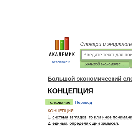
Словари и энциклоп
academic.ru
Большой экономический словарь
Большой экономический сл
КОНЦЕПЦИЯ
Толкование
Перевод
КОНЦЕПЦИЯ
1
.
система
взглядов
,
то
или
иное
пониман
2
.
единый
,
определяющий
замысел
.