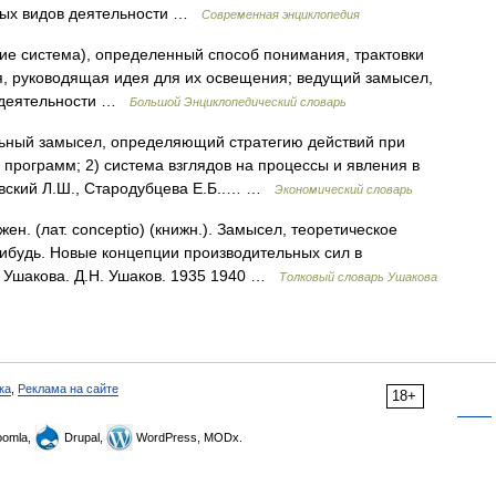
чных видов деятельности …
Современная энциклопедия
ние система), определенный способ понимания, трактовки
ия, руководящая идея для их освещения; ведущий замысел,
в деятельности …
Большой Энциклопедический словарь
альный замысел, определяющий стратегию действий при
 программ; 2) система взглядов на процессы и явления в
зовский Л.Ш., Стародубцева Е.Б..… …
Экономический словарь
. (лат. conceptio) (книжн.). Замысел, теоретическое
нибудь. Новые концепции производительных сил в
ь Ушакова. Д.Н. Ушаков. 1935 1940 …
Толковый словарь Ушакова
ка
,
Реклама на сайте
18+
omla,
Drupal,
WordPress, MODx.