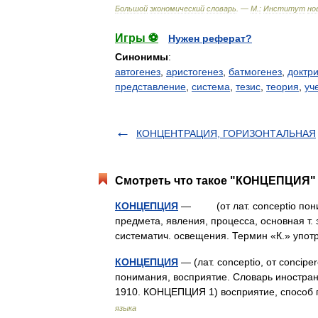
Большой
экономический
словарь
. —
М
.
:
Институт
но
Игры ⚽
Нужен реферат?
Синонимы
:
автогенез
,
аристогенез
,
батмогенез
,
доктр
представление
,
система
,
тезис
,
теория
,
уч
КОНЦЕНТРАЦИЯ, ГОРИЗОНТАЛЬНАЯ
Смотреть что такое "КОНЦЕПЦИЯ" 
КОНЦЕПЦИЯ
— (от лат. conceptio понима
предмета, явления, процесса, основная т.
систематич. освещения. Термин «К.» уп
КОНЦЕПЦИЯ
— (лат. conceptio, от concip
понимания, восприятие. Словарь иностранн
1910. КОНЦЕПЦИЯ 1) восприятие, способ
языка